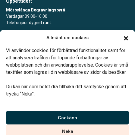
Öppettider:
Mörbylånga Begravningsbyrå
Vardagar 09.00-16.00
Telefonjour dygnet runt.
Mörbylånga Begravningsbyrå Färjestaden
Allmänt om cookies
Tidsbokning alla vardagar.
Telefonjour dygnet runt.
Vi använder cookies för förbättrad funktionalitet samt för
att analysera trafiken för löpande förbättringar av
webbplatsen och din användarupplevelse. Cookies är små
textfiler som lagras i din webbläsare av sidor du besöker.
Du kan när som helst dra tillbaka ditt samtycke genom att
Vårt systerbolag Verahill hjälper dig med familjejuridiken –
trycka “Neka”.
genom hela livet.
Varmt välkommen.
Godkänn
Vi är auktoriserade av Sveriges Begravningsbyråers Förbund och
Neka
har högt ställda krav på utbildning, kvalitet, miljö och arbetsmiljö.