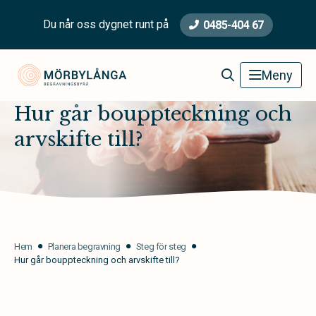
Du når oss dygnet runt på
0485-404 67
Mörbylånga Begravningsbyrå
Meny
Hur går bouppteckning och
arvskifte till?
Hem
Planera begravning
Steg för steg
Hur går bouppteckning och arvskifte till?