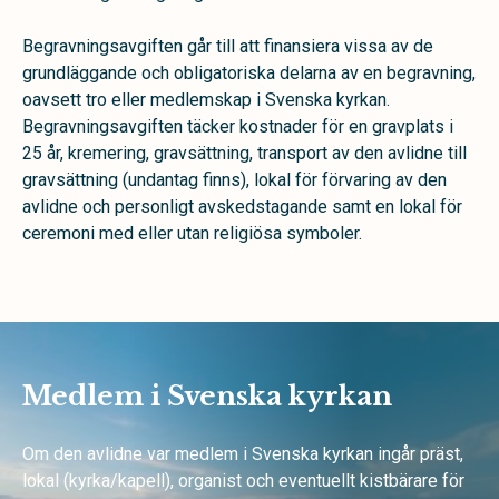
Begravningsavgiften går till att finansiera vissa av de
grundläggande och obligatoriska delarna av en begravning,
oavsett tro eller medlemskap i Svenska kyrkan.
Begravningsavgiften täcker kostnader för en gravplats i
25 år, kremering, gravsättning, transport av den avlidne till
gravsättning (undantag finns), lokal för förvaring av den
avlidne och personligt avskedstagande samt en lokal för
ceremoni med eller utan religiösa symboler.
Medlem i Svenska kyrkan
Om den avlidne var medlem i Svenska kyrkan ingår präst,
lokal (kyrka/kapell), organist och eventuellt kistbärare för