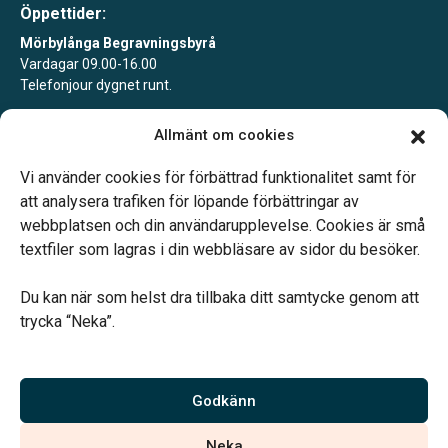
Öppettider:
Mörbylånga Begravningsbyrå
Vardagar 09.00-16.00
Telefonjour dygnet runt.
Mörbylånga Begravningsbyrå Färjestaden
Allmänt om cookies
Tidsbokning alla vardagar.
Telefonjour dygnet runt.
Vi använder cookies för förbättrad funktionalitet samt för
att analysera trafiken för löpande förbättringar av
webbplatsen och din användarupplevelse. Cookies är små
textfiler som lagras i din webbläsare av sidor du besöker.
Du kan när som helst dra tillbaka ditt samtycke genom att
Vårt systerbolag Verahill hjälper dig med familjejuridiken –
trycka “Neka”.
genom hela livet.
Varmt välkommen.
Godkänn
Vi är auktoriserade av Sveriges Begravningsbyråers Förbund och
Neka
har högt ställda krav på utbildning, kvalitet, miljö och arbetsmiljö.