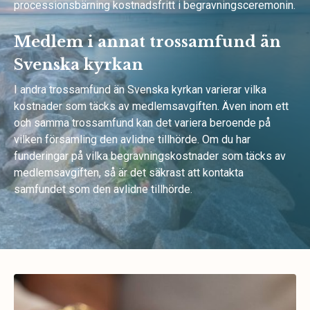
processionsbärning kostnadsfritt i begravningsceremonin.
Medlem i annat trossamfund än
Svenska kyrkan
I andra trossamfund än Svenska kyrkan varierar vilka
kostnader som täcks av medlemsavgiften. Även inom ett
och samma trossamfund kan det variera beroende på
vilken församling den avlidne tillhörde. Om du har
funderingar på vilka begravningskostnader som täcks av
medlemsavgiften, så är det säkrast att kontakta
samfundet som den avlidne tillhörde.