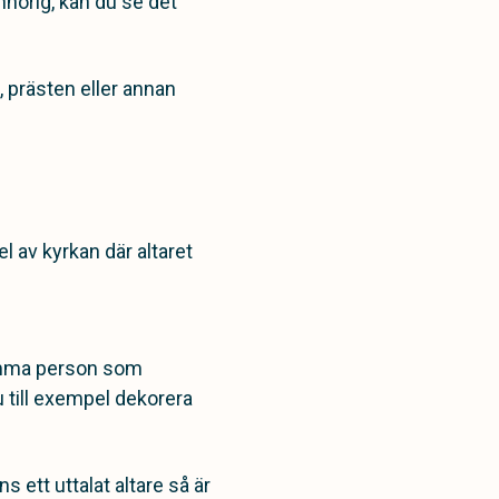
nhörig, kan du se det
, prästen eller annan
el av kyrkan där altaret
samma person som
u till exempel dekorera
 ett uttalat altare så är