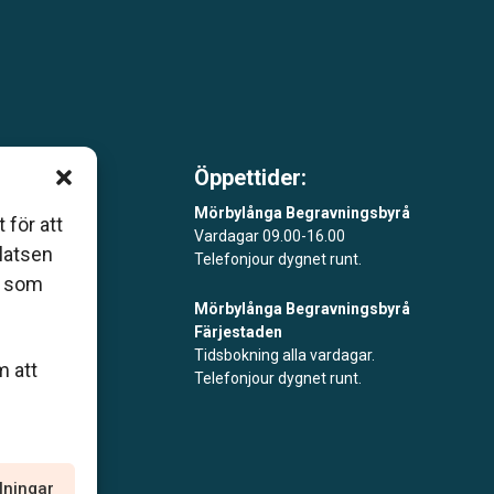
Öppettider:
m är
Mörbylånga Begravningsbyrå
 för att
Vardagar 09.00-16.00
åde
platsen
Telefonjour dygnet runt.
r som
Mörbylånga Begravningsbyrå
Färjestaden
Tidsbokning alla vardagar.
m att
Telefonjour dygnet runt.
llningar