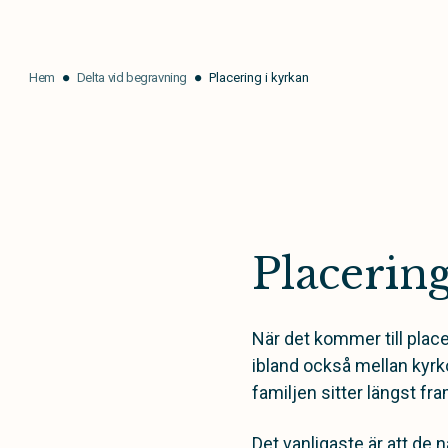
Hem
Delta vid begravning
Placering i kyrkan
Placerin
När det kommer till place
ibland
också
mellan
kyrk
familjen
sitter längst fra
Det vanligaste är att de