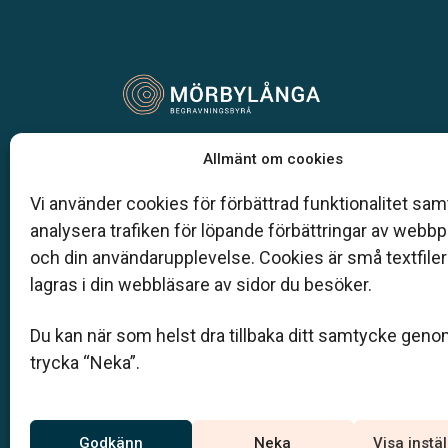
Vår begravningsbyrå är en del av Klarahill.
Allmänt om cookies
Klarahill består av kunniga lokala familjeföretag so
auktoriserade inom Sveriges begravningsbyråers
Vi använder cookies för förbättrad funktionalitet samt
förbund (SBF). Det personliga är centralt för oss, b
analysera trafiken för löpande förbättringar av webb
när det gäller bemötande och när vi utformar
och din användarupplevelse. Cookies är små textfile
skräddarsydda personliga begravningar.
lagras i din webbläsare av sidor du besöker.
0485-404 67
Du kan när som helst dra tillbaka ditt samtycke geno
morbylanga@klarahill.se
trycka “Neka”.
Jourtelefon
Godkänn
Neka
Visa instä