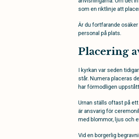
anvisningarna. Om det int
som en riktlinje att plac
Är du fortfarande osäker
personal på plats.
Placering a
I kyrkan var seden tidigar
står. Numera placeras d
har förmodligen uppstått
Urnan ställs oftast på e
är ansvarig för ceremoni
med blommor, ljus och et
Vid en borgerlig begravni