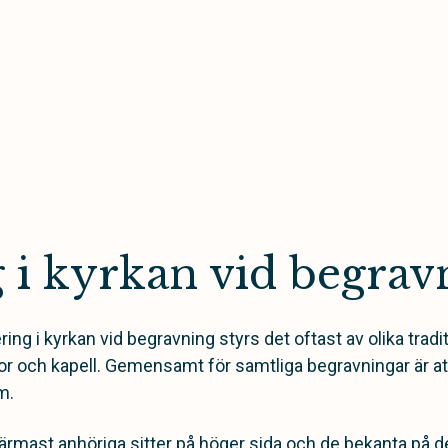
g i kyrkan vid begrav
ring i kyrkan vid begravning
styrs det ofta
st
av olika tradi
or och kapell. Gemensamt för samtliga begravningar är a
m.
 närmast anhöriga sitter på höger sida och de bekanta på 