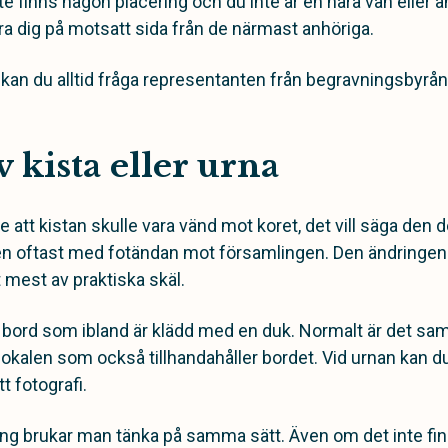
e finns någon placering och du inte är en nära vän eller a
era dig på motsatt sida från de närmast anhöriga.
 kan du alltid fråga representanten från begravningsbyrån
v kista eller urna
e att kistan skulle vara vänd mot koret, det vill säga den d
en oftast med fotändan mot församlingen. Den ändringen
 mest av praktiska skäl.
tt bord som ibland är klädd med en duk. Normalt är det 
lokalen som också tillhandahåller bordet. Vid urnan kan d
t fotografi.
ng brukar man tänka på samma sätt. Även om det inte finns