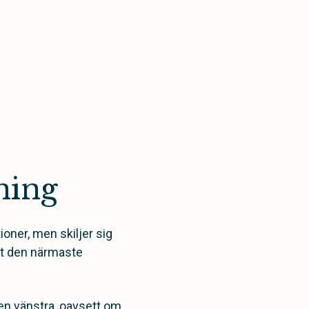
ning
tioner
,
men
skiljer sig
tt den närmaste
den vänstra, oavsett om