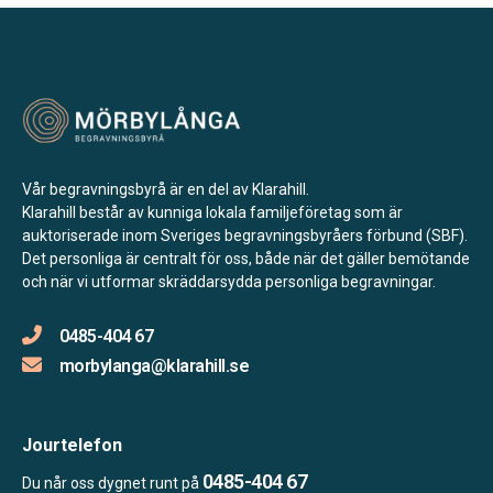
186 31 Vallentuna
Hallsénius Begravningsbyrå Nacka
Nacka
Storängstorget 15,
184 30 Åkersberga
Hallsénius Begravningsbyrå Haninge
Haninge
Vår begravningsbyrå är en del av Klarahill.
Sicklastråket 3,
Klarahill består av kunniga lokala familjeföretag som är
131 54 Nacka
auktoriserade inom Sveriges begravningsbyråers förbund (SBF).
Hallsénius Begravningsbyrå Tyresö
Det personliga är centralt för oss, både när det gäller bemötande
Tyresö
och när vi utformar skräddarsydda personliga begravningar.
Åbyplan 1,
0485-404 67
137 34 Västerhaninge
Hallsénius Begravningsbyrå Danderyd
morbylanga@klarahill.se
Danderyd
Myggdalsvägen 8,
Jourtelefon
135 43 Tyresö
Blixt Begravningsbyrå Trollhättan
0485-404 67
Du når oss dygnet runt på