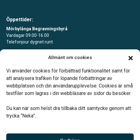
Trollhättan
Danderydsvägen 146,
182 36 Danderyd
Öppettider:
Blixt Begravningsbyrå Vänersborg
Mörbylånga Begravningsbyrå
Vänersborg
Vardagar 09.00-16.00
Telefonjour dygnet runt.
Kungsporten 3,
461 31 Trollhättan
Borgholms Begravningsbyrå
Mörbylånga Begravningsbyrå Färjestaden
Allmänt om cookies
Tidsbokning alla vardagar.
Borgholm
Telefonjour dygnet runt.
Vi använder cookies för förbättrad funktionalitet samt för
Drottninggatan 6,
att analysera trafiken för löpande förbättringar av
462 30 Vänersborg
webbplatsen och din användarupplevelse. Cookies är små
Hovås Begravningsbyrå
textfiler som lagras i din webbläsare av sidor du besöker.
Hovås
Köpmangatan 11,
Du kan när som helst dra tillbaka ditt samtycke genom att
Vårt systerbolag Verahill hjälper dig med familjejuridiken –
387 31 Borgholm
trycka “Neka”.
Hultsfred Begravningsbyrå
genom hela livet.
Hultsfred
Varmt välkommen.
Hedtångsvägen 14,