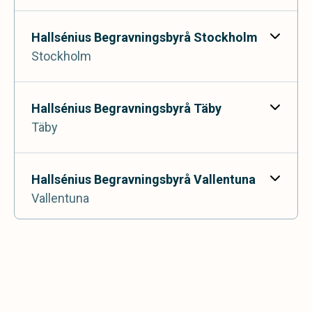
Hallsénius Begravningsbyrå Stockholm
Stockholm
Stockholmsvägen 46,
181 32 Lidingö
Hallsénius Begravningsbyrå Täby
Täby
Odengatan 102,
113 22 Stockholm
Hallsénius Begravningsbyrå Vallentuna
Vallentuna
Biblioteksgången 2,
183 70 Täby
Hallsénius Begravningsbyrå Åkersberga
Åkersberga
Centrumpassagen 8,