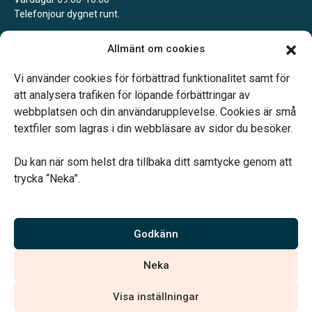
Telefonjour dygnet runt.
Mörbylånga Begravningsbyrå Färjestaden
Allmänt om cookies
Tidsbokning alla vardagar.
Telefonjour dygnet runt.
Vi använder cookies för förbättrad funktionalitet samt för
att analysera trafiken för löpande förbättringar av
webbplatsen och din användarupplevelse. Cookies är små
textfiler som lagras i din webbläsare av sidor du besöker.
Du kan när som helst dra tillbaka ditt samtycke genom att
Vårt systerbolag Verahill hjälper dig med familjejuridiken –
trycka “Neka”.
genom hela livet.
Varmt välkommen.
Godkänn
Vi är auktoriserade av Sveriges Begravningsbyråers Förbund och
Neka
har högt ställda krav på utbildning, kvalitet, miljö och arbetsmiljö.
Visa inställningar