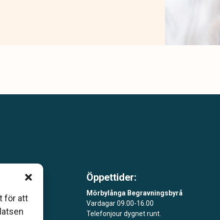
Öppettider:
m är
Mörbylånga Begravningsbyrå
 för att
Vardagar 09.00-16.00
åde
platsen
Telefonjour dygnet runt.