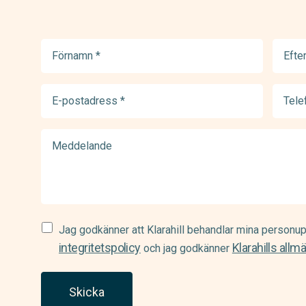
Förnamn
Efter
(Required)
(Requir
E-
Telef
postadress
(Requir
(Required)
Meddelande
Samtycke
Jag godkänner att Klarahill behandlar mina personup
(Required)
integritetspolicy
Klarahills allm
och jag godkänner
Skicka