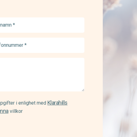
namn
ed)
onnummer
ed)
Klarahills
pgifter i enlighet med
änna
villkor