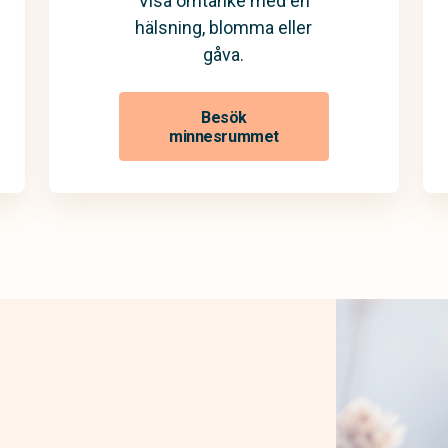
Visa omtanke med en
hälsning, blomma eller
gåva.
Besök
minnesrummet