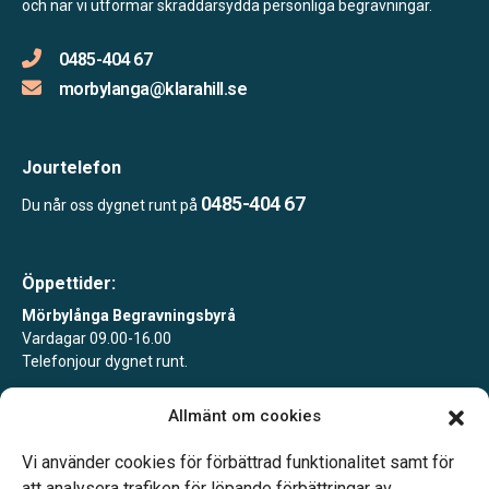
och när vi utformar skräddarsydda personliga begravningar.
0485-404 67
morbylanga@klarahill.se
Jourtelefon
0485-404 67
Du når oss dygnet runt på
Öppettider:
Mörbylånga Begravningsbyrå
Vardagar 09.00-16.00
Telefonjour dygnet runt.
Mörbylånga Begravningsbyrå Färjestaden
Allmänt om cookies
Tidsbokning alla vardagar.
Telefonjour dygnet runt.
Vi använder cookies för förbättrad funktionalitet samt för
att analysera trafiken för löpande förbättringar av