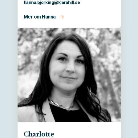
hanna.bjorking@
klarahill.se
Mer om Hanna
Charlotte