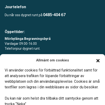
Jourtelefon
0485-404 67
Du når oss dygnet runt på
Öppettider:
Mörbylånga Begravningsbyrå
Vardagar 09.00-16.00
Telefonjour dygnet runt.
Mörbylånga Begravningsbyrå Färjestaden
Allmänt om cookies
Tidsbokning alla vardagar.
Telefonjour dygnet runt.
Vi använder cookies för förbättrad funktionalitet samt för
att analysera trafiken för löpande förbättringar av
webbplatsen och din användarupplevelse. Cookies är små
textfiler som lagras i din webbläsare av sidor du besöker.
Du kan när som helst dra tillbaka ditt samtycke genom att
Vårt systerbolag Verahill hjälper dig med familjejuridiken –
trycka “Neka”.